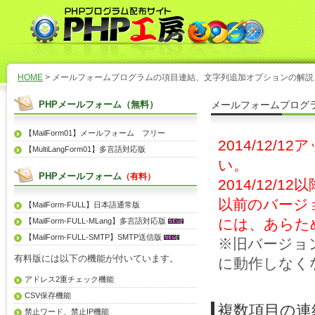
HOME
> メールフォームプログラムの項目連結、文字列追加オプションの解説
PHPメールフォーム（無料）
メールフォームプログ
【MailForm01】メールフォーム フリー
2014/12
【MultiLangForm01】多言語対応版
い。
PHPメールフォーム
（有料）
2014/12
以前のバージ
【MailForm-FULL】日本語通常版
には、あらた
【MailForm-FULL-MLang】多言語対応版
【MailForm-FULL-SMTP】SMTP送信版
※旧バージョ
有料版には以下の機能が付いています。
に動作しなく
アドレス2重チェック機能
CSV保存機能
複数項目の連
禁止ワード、禁止IP機能