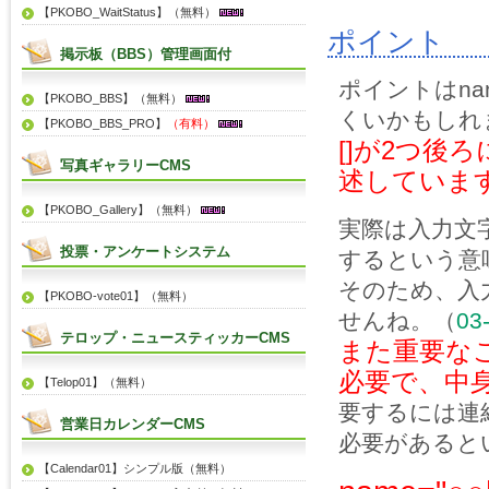
【PKOBO_WaitStatus】（無料）
ポイント
掲示板（BBS）管理画面付
ポイントはna
【PKOBO_BBS】（無料）
くいかもしれ
【PKOBO_BBS_PRO】
（有料）
[]が2つ後
写真ギャラリーCMS
述していま
【PKOBO_Gallery】（無料）
実際は入力文
投票・アンケートシステム
するという意
そのため、入
【PKOBO-vote01】（無料）
せんね。（
03
テロップ・ニュースティッカーCMS
また重要なこ
必要で、中
【Telop01】（無料）
要するには連
営業日カレンダーCMS
必要があると
【Calendar01】シンプル版（無料）