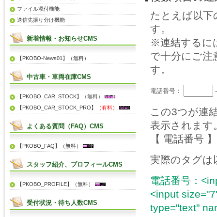
ファイル添付機能
たとえば以下
送信先振り分け機能
す。
新着情報・お知らせCMS
※連結するに
で十分にご注
【PKOBO-News01】（無料）
す。
中古車・車両在庫CMS
電話番号：
【PKOBO_CAR_STOCK】
（無料）
【PKOBO_CAR_STOCK_PRO】
（有料）
この3つが連
表示されます
よくある質問（FAQ）CMS
【 電話番号 】 0
【PKOBO_FAQ】（無料）
実際のタグは
スタッフ紹介、プロフィールCMS
電話番号：<input 
【PKOBO_PROFILE】（無料）
<input size="7
受付状況・待ち人数CMS
type="text" 