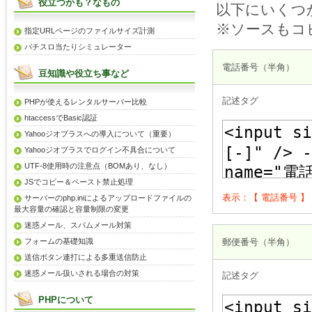
役立つかも？なもの
以下にいくつ
※ソースもコ
指定URLページのファイルサイズ計測
パチスロ当たりシミュレーター
電話番号（半角）
豆知識や役立ち事など
記述タグ
PHPが使えるレンタルサーバー比較
htaccessでBasic認証
Yahooジオプラスへの導入について（重要）
Yahooジオプラスでログイン不具合について
UTF-8使用時の注意点（BOMあり、なし）
JSでコピー＆ペースト禁止処理
表示：【 電話番号 】 03
サーバーのphp.iniによるアップロードファイルの
最大容量の確認と容量制限の変更
迷惑メール、スパムメール対策
フォームの基礎知識
郵便番号（半角）
送信ボタン連打による多重送信防止
迷惑メール扱いされる場合の対策
記述タグ
PHPについて