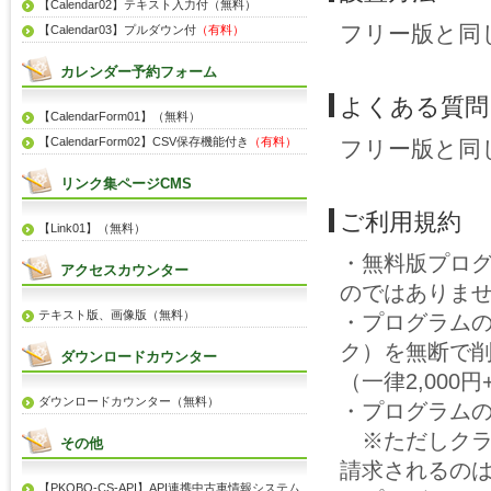
【Calendar02】テキスト入力付（無料）
フリー版と同
【Calendar03】プルダウン付
（有料）
カレンダー予約フォーム
よくある質問
【CalendarForm01】（無料）
【CalendarForm02】CSV保存機能付き
（有料）
フリー版と同
リンク集ページCMS
ご利用規約
【Link01】（無料）
・無料版プロ
アクセスカウンター
のではありま
テキスト版、画像版（無料）
・プログラム
ク）を無断で
ダウンロードカウンター
（一律2,00
ダウンロードカウンター（無料）
・プログラム
※ただしクラ
その他
請求されるの
【PKOBO-CS-API】API連携中古車情報システム