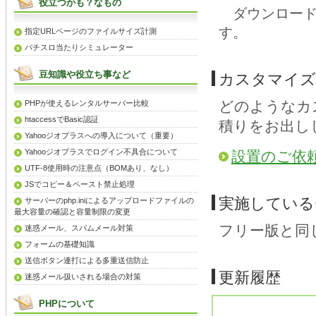
役立つかも？なもの
ダウンロード
す。
指定URLページのファイルサイズ計測
パチスロ当たりシミュレーター
豆知識や役立ち事など
カスタマイズ
どのようなカ
PHPが使えるレンタルサーバー比較
htaccessでBasic認証
積りをお出し
Yahooジオプラスへの導入について（重要）
Yahooジオプラスでログイン不具合について
設置のご依
UTF-8使用時の注意点（BOMあり、なし）
JSでコピー＆ペースト禁止処理
実施している
サーバーのphp.iniによるアップロードファイルの
最大容量の確認と容量制限の変更
フリー版と同
迷惑メール、スパムメール対策
フォームの基礎知識
送信ボタン連打による多重送信防止
更新履歴
迷惑メール扱いされる場合の対策
PHPについて