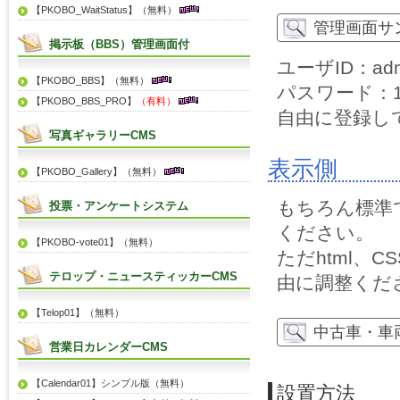
【PKOBO_WaitStatus】（無料）
管理画面サ
掲示板（BBS）管理画面付
ユーザID：adm
【PKOBO_BBS】（無料）
パスワード：13
【PKOBO_BBS_PRO】
（有料）
自由に登録し
写真ギャラリーCMS
表示側
【PKOBO_Gallery】（無料）
もちろん標準
投票・アンケートシステム
ください。
【PKOBO-vote01】（無料）
ただhtml、
テロップ・ニュースティッカーCMS
由に調整くだ
【Telop01】（無料）
中古車・車
営業日カレンダーCMS
【Calendar01】シンプル版（無料）
設置方法