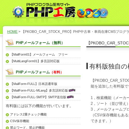
HOME
> 【PKOBO_CAR_STOCK_PRO】PHP中古車・車両在庫CMSプロ
PHPメールフォーム（無料）
【PKOBO_CAR_S
【MailForm01】メールフォーム フリー
【MultiLangForm01】多言語対応版
有料版独自の
PHPメールフォーム
（有料）
【PKOBO_CAR_
【MailForm-FULL】日本語通常版
能を追加した有料版で
【MailForm-FULL-MLang】多言語対応版
【MailForm-FULL-SMTP】SMTP送信版
1，検索機能（メーカ
2，ソート（並び替え
有料版には以下の機能が付いています。
3，メールフォームプ
アドレス2重チェック機能
（CSV保存機能もあ
できます。）
CSV保存機能
禁止ワード、禁止IP機能