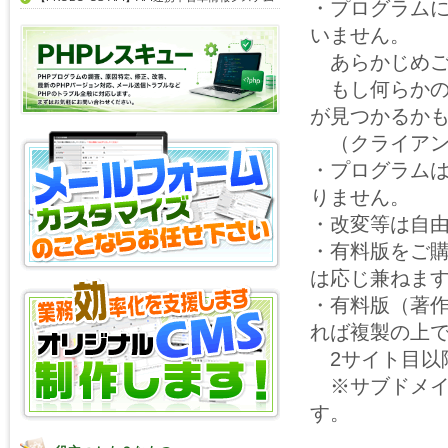
・プログラム
いません。
あらかじめご
もし何らかの
が見つかるか
（クライアン
・プログラム
りません。
・改変等は自
・有料版をご
は応じ兼ねま
・有料版（著
れば複製の上
2サイト目以
※サブドメイ
す。