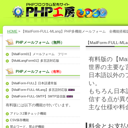
HOME
> 【MailForm-FULL-MLang】PHP多機能メールフォーム 全機能
PHPメールフォーム（無料）
【MailForm-FUL
【MailForm01】メールフォーム フリー
有料版の【Ma
【MultiLangForm01】多言語対応版
世界の主要な
PHPメールフォーム
（有料）
日本語以外の
い。
【MailForm-FULL】日本語通常版
もちろん日本
【MailForm-FULL-MLang】多言語対応版
【MailForm-FULL-SMTP】SMTP送信版
信する点が異
有料版には以下の機能が付いています。
主な仕様や料
アドレス2重チェック機能
CSV保存機能
料金とお支払
禁止ワード、禁止IP機能