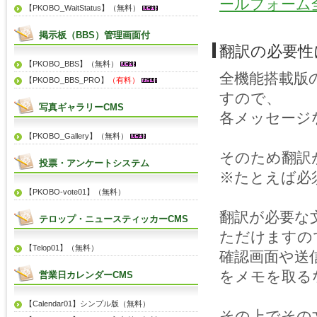
ールフォーム
【PKOBO_WaitStatus】（無料）
掲示板（BBS）管理画面付
翻訳の必要性
【PKOBO_BBS】（無料）
全機能搭載版
【PKOBO_BBS_PRO】
（有料）
すので、
写真ギャラリーCMS
各メッセージ
【PKOBO_Gallery】（無料）
そのため翻訳
投票・アンケートシステム
※たとえば必
【PKOBO-vote01】（無料）
翻訳が必要な
テロップ・ニュースティッカーCMS
ただけますの
【Telop01】（無料）
確認画面や送
をメモを取る
営業日カレンダーCMS
【Calendar01】シンプル版（無料）
その上でその文字