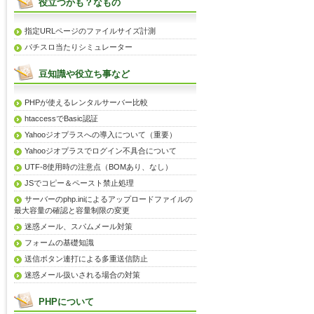
役立つかも？なもの
指定URLページのファイルサイズ計測
パチスロ当たりシミュレーター
豆知識や役立ち事など
PHPが使えるレンタルサーバー比較
htaccessでBasic認証
Yahooジオプラスへの導入について（重要）
Yahooジオプラスでログイン不具合について
UTF-8使用時の注意点（BOMあり、なし）
JSでコピー＆ペースト禁止処理
サーバーのphp.iniによるアップロードファイルの
最大容量の確認と容量制限の変更
迷惑メール、スパムメール対策
フォームの基礎知識
送信ボタン連打による多重送信防止
迷惑メール扱いされる場合の対策
PHPについて