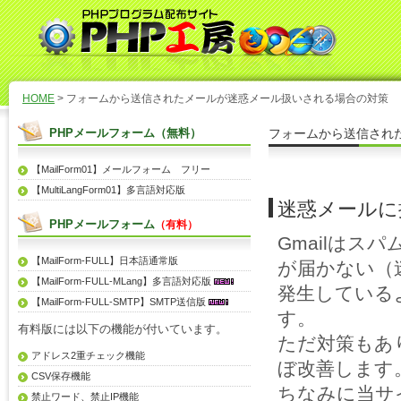
HOME
> フォームから送信されたメールが迷惑メール扱いされる場合の対策
PHPメールフォーム（無料）
フォームから送信され
【MailForm01】メールフォーム フリー
【MultiLangForm01】多言語対応版
迷惑メールに
PHPメールフォーム
（有料）
Gmailは
【MailForm-FULL】日本語通常版
が届かない（
【MailForm-FULL-MLang】多言語対応版
発生している
【MailForm-FULL-SMTP】SMTP送信版
す。
有料版には以下の機能が付いています。
ただ対策もあ
アドレス2重チェック機能
ぼ改善します
CSV保存機能
ちなみに当サ
禁止ワード、禁止IP機能