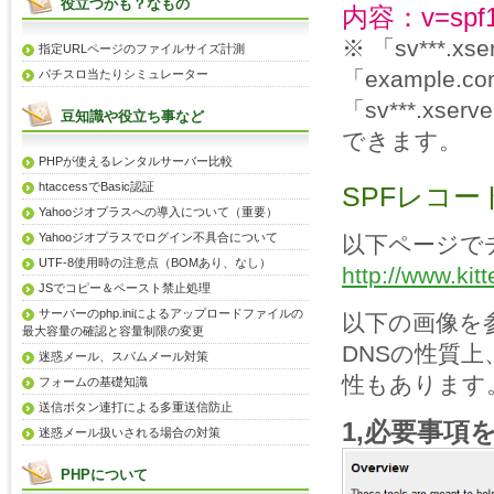
役立つかも？なもの
内容：v=spf1
※ 「sv***
指定URLページのファイルサイズ計測
「example
パチスロ当たりシミュレーター
「sv***.x
豆知識や役立ち事など
できます。
PHPが使えるレンタルサーバー比較
htaccessでBasic認証
SPFレコ
Yahooジオプラスへの導入について（重要）
Yahooジオプラスでログイン不具合について
以下ページで
UTF-8使用時の注意点（BOMあり、なし）
http://www.kit
JSでコピー＆ペースト禁止処理
サーバーのphp.iniによるアップロードファイルの
以下の画像を
最大容量の確認と容量制限の変更
DNSの性質
迷惑メール、スパムメール対策
性もあります
フォームの基礎知識
送信ボタン連打による多重送信防止
1,必要事項
迷惑メール扱いされる場合の対策
PHPについて