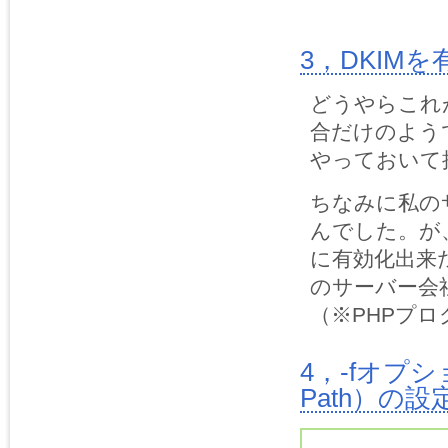
3，DKIM
どうやらこれが
合だけのよう
やっておいて
ちなみに私の
んでした。が
に有効化出来
のサーバー会
（※PHPプ
4，-fオプシ
Path）の