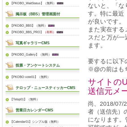
【PKOBO_WaitStatus】（無料）
ないと、「な
す。特に最近（
掲示板（BBS）管理画面付
が良いです。
【PKOBO_BBS】（無料）
また実在する
【PKOBO_BBS_PRO】
（有料）
スだと万が一
写真ギャラリーCMS
ます。
【PKOBO_Gallery】（無料）
要するに以下
投票・アンケートシステム
※@の前はも
【PKOBO-vote01】（無料）
サイトのURL：
テロップ・ニュースティッカーCMS
送信元メール
【Telop01】（無料）
尚、2018/
営業日カレンダーCMS
者（送信先）
になります。
【Calendar01】シンプル版（無料）