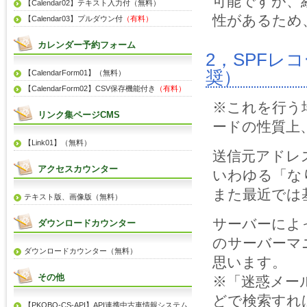
可能ですが、
【Calendar02】テキスト入力付（無料）
性があるため
【Calendar03】プルダウン付
（有料）
カレンダー予約フォーム
2，SPFレ
奨）
【CalendarForm01】（無料）
【CalendarForm02】CSV保存機能付き
（有料）
※これを行う
リンク集ページCMS
ードの性質上
【Link01】（無料）
送信元アドレ
アクセスカウンター
いわゆる「な
また最近では
テキスト版、画像版（無料）
サーバーによ
ダウンロードカウンター
のサーバーマ
ダウンロードカウンター（無料）
思います。
その他
※「迷惑メー
どで検索すれ
【PKOBO-CS-API】API連携中古車情報システム