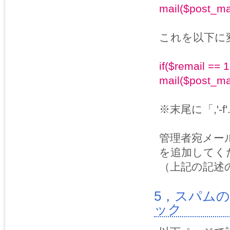
mail($post_ma
これを以下に
if($remail == 
mail($post_mai
※末尾に「,'-
管理者宛メール
を追加してく
（上記の記述
5，スパム
ック