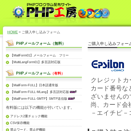
HOME
> ご購入申し込みフォーム
PHPメールフォーム（無料）
ご購入申し込みフォー
【MailForm01】メールフォーム フリー
【MultiLangForm01】多言語対応版
PHPメールフォーム
（有料）
クレジットカ
【MailForm-FULL】日本語通常版
カード番号な
【MailForm-FULL-MLang】多言語対応版
ざいませんの
【MailForm-FULL-SMTP】SMTP送信版
尚、カード会
有料版には以下の機能が付いています。
－エイチピ－
アドレス2重チェック機能
CSV保存機能
禁止ワード、禁止IP機能