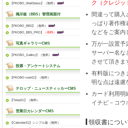
ク（クレジッ
【PKOBO_WaitStatus】（無料）
間違って購入
掲示板（BBS）管理画面付
っぱり著作権
【PKOBO_BBS】（無料）
などをご案内
【PKOBO_BBS_PRO】
（有料）
万が一設置予
写真ギャラリーCMS
サーバー名な
【PKOBO_Gallery】（無料）
させて頂きま
投票・アンケートシステム
有料版につき
【PKOBO-vote01】（無料）
明な点は遠慮
テロップ・ニュースティッカーCMS
カード利用明
【Telop01】（無料）
イチピ－コウ
営業日カレンダーCMS
領収書につい
【Calendar01】シンプル版（無料）