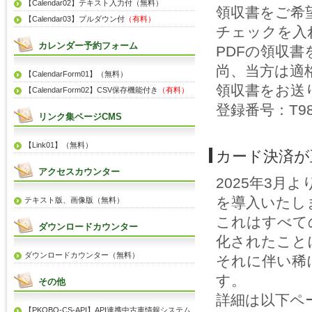
【Calendar02】テキスト入力付（無料）
領収書をご希
【Calendar03】プルダウン付
（有料）
チェックを入
カレンダー予約フォーム
PDFの領収
尚、当方は適
【CalendarForm01】（無料）
領収書をお送
【CalendarForm02】CSV保存機能付き
（有料）
登録番号：T981
リンク集ページCMS
【Link01】（無料）
カード決済が
アクセスカウンター
2025年3月
を導入いたし
テキスト版、画像版（無料）
これはすべて
ダウンロードカウンター
化されたこと
ダウンロードカウンター（無料）
それに伴い稀
す。
その他
詳細は以下ペ
【PKOBO-CS-API】API連携中古車情報システム