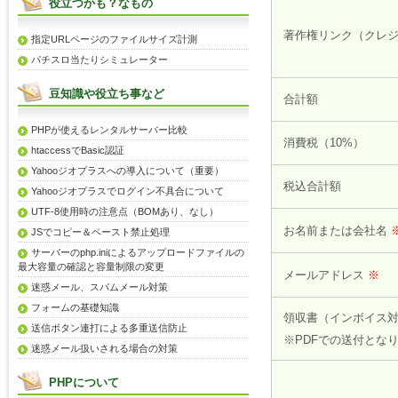
役立つかも？なもの
著作権リンク（クレ
指定URLページのファイルサイズ計測
パチスロ当たりシミュレーター
豆知識や役立ち事など
合計額
PHPが使えるレンタルサーバー比較
消費税（10%）
htaccessでBasic認証
Yahooジオプラスへの導入について（重要）
税込合計額
Yahooジオプラスでログイン不具合について
UTF-8使用時の注意点（BOMあり、なし）
お名前または会社名
JSでコピー＆ペースト禁止処理
サーバーのphp.iniによるアップロードファイルの
最大容量の確認と容量制限の変更
メールアドレス
※
迷惑メール、スパムメール対策
フォームの基礎知識
領収書（インボイス
送信ボタン連打による多重送信防止
※PDFでの送付とな
迷惑メール扱いされる場合の対策
PHPについて