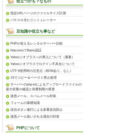
役立つかも？なもの
指定URLページのファイルサイズ計測
パチスロ当たりシミュレーター
豆知識や役立ち事など
PHPが使えるレンタルサーバー比較
htaccessでBasic認証
Yahooジオプラスへの導入について（重要）
Yahooジオプラスでログイン不具合について
UTF-8使用時の注意点（BOMあり、なし）
JSでコピー＆ペースト禁止処理
サーバーのphp.iniによるアップロードファイルの
最大容量の確認と容量制限の変更
迷惑メール、スパムメール対策
フォームの基礎知識
送信ボタン連打による多重送信防止
迷惑メール扱いされる場合の対策
PHPについて