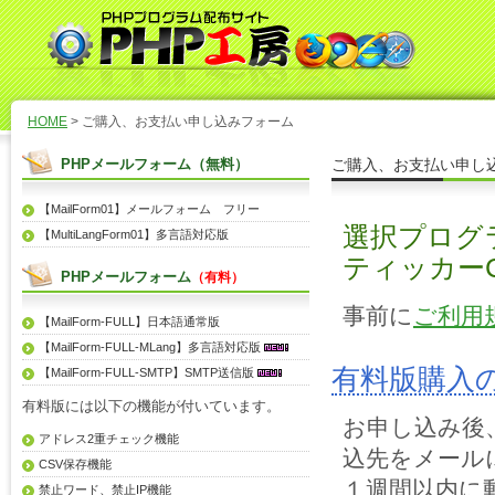
HOME
> ご購入、お支払い申し込みフォーム
PHPメールフォーム（無料）
ご購入、お支払い申し
【MailForm01】メールフォーム フリー
選択プログラ
【MultiLangForm01】多言語対応版
ティッカー
PHPメールフォーム
（有料）
事前に
ご利用
【MailForm-FULL】日本語通常版
【MailForm-FULL-MLang】多言語対応版
有料版購入
【MailForm-FULL-SMTP】SMTP送信版
有料版には以下の機能が付いています。
お申し込み後
アドレス2重チェック機能
込先をメール
CSV保存機能
１週間以内に
禁止ワード、禁止IP機能