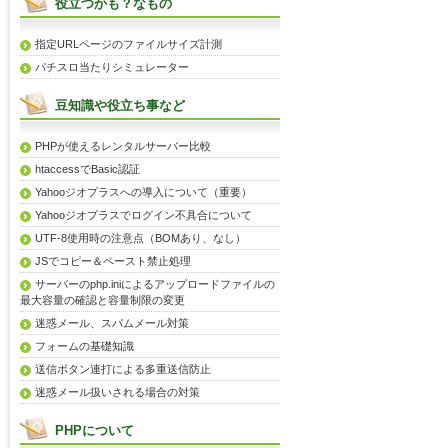
役立つかも？なもの
指定URLページのファイルサイズ計測
パチスロ当たりシミュレーター
豆知識や役立ち事など
PHPが使えるレンタルサーバー比較
htaccessでBasic認証
Yahooジオプラスへの導入について（重要）
Yahooジオプラスでログイン不具合について
UTF-8使用時の注意点（BOMあり、なし）
JSでコピー＆ペースト禁止処理
サーバーのphp.iniによるアップロードファイルの
最大容量の確認と容量制限の変更
迷惑メール、スパムメール対策
フォームの基礎知識
送信ボタン連打による多重送信防止
迷惑メール扱いされる場合の対策
PHPについて