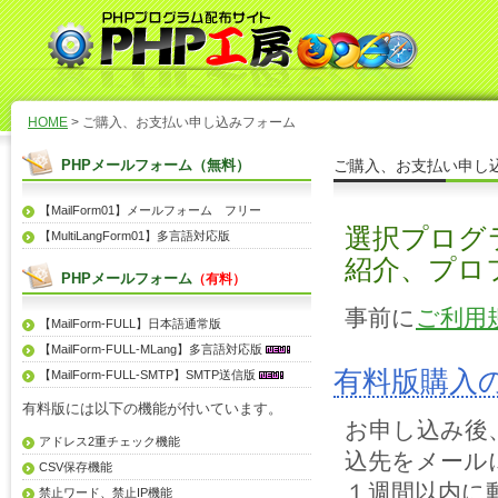
HOME
> ご購入、お支払い申し込みフォーム
PHPメールフォーム（無料）
ご購入、お支払い申し
【MailForm01】メールフォーム フリー
選択プログラ
【MultiLangForm01】多言語対応版
紹介、プロ
PHPメールフォーム
（有料）
事前に
ご利用
【MailForm-FULL】日本語通常版
【MailForm-FULL-MLang】多言語対応版
有料版購入
【MailForm-FULL-SMTP】SMTP送信版
有料版には以下の機能が付いています。
お申し込み後
アドレス2重チェック機能
込先をメール
CSV保存機能
１週間以内に
禁止ワード、禁止IP機能