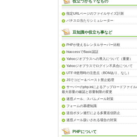
役立つかも？なもの
指定URLページのファイルサイズ計測
パチスロ当たりシミュレーター
豆知識や役立ち事など
PHPが使えるレンタルサーバー比較
htaccessでBasic認証
Yahooジオプラスへの導入について（重要）
Yahooジオプラスでログイン不具合について
UTF-8使用時の注意点（BOMあり、なし）
JSでコピー＆ペースト禁止処理
サーバーのphp.iniによるアップロードファイル
最大容量の確認と容量制限の変更
迷惑メール、スパムメール対策
フォームの基礎知識
送信ボタン連打による多重送信防止
迷惑メール扱いされる場合の対策
PHPについて