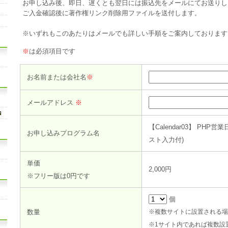
お申し込み後、即日、遅くとも翌日には振込先をメールにてお送りし
ご入金確認後に著作権リンク削除用ファイルを送付します。
※いずれもこのあたりはメールでも詳しい手順をご案内しております
※
は必須項目です
お名前または会社名
※
メールアドレス
※
【Calendar03】 P
お申し込みプログラム名
スト入力付)
単価
2,000円
※フリー版は0円です
個
数量
※複数サイトに設置される場
※1サイト内であれば複数設