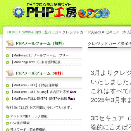
HOME
>
News＆Tips一覧ページ
> クレジットカード決済の3Dセキュア（本
PHPメールフォーム（無料）
クレジットカード決済
【MailForm01】メールフォーム フリー
【MultiLangForm01】多言語対応版
3月よりクレ
PHPメールフォーム
（有料）
いたしました
【MailForm-FULL】日本語通常版
これはすべて
【MailForm-FULL-MLang】多言語対応版
2025年3
【MailForm-FULL-SMTP】SMTP送信版
有料版には以下の機能が付いています。
アドレス2重チェック機能
3Dセキュア
CSV保存機能
端的に言えば
禁止ワード、禁止IP機能