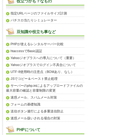
役立つかも？なもの
指定URLページのファイルサイズ計測
パチスロ当たりシミュレーター
豆知識や役立ち事など
PHPが使えるレンタルサーバー比較
htaccessでBasic認証
Yahooジオプラスへの導入について（重要）
Yahooジオプラスでログイン不具合について
UTF-8使用時の注意点（BOMあり、なし）
JSでコピー＆ペースト禁止処理
サーバーのphp.iniによるアップロードファイルの
最大容量の確認と容量制限の変更
迷惑メール、スパムメール対策
フォームの基礎知識
送信ボタン連打による多重送信防止
迷惑メール扱いされる場合の対策
PHPについて