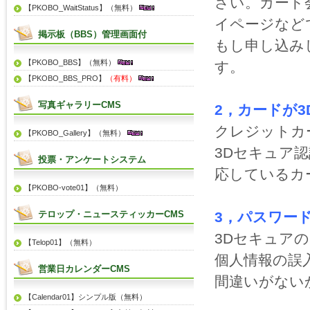
さい。カード
【PKOBO_WaitStatus】（無料）
イページなど
掲示板（BBS）管理画面付
もし申し込み
【PKOBO_BBS】（無料）
す。
【PKOBO_BBS_PRO】
（有料）
写真ギャラリーCMS
2，カードが
クレジットカ
【PKOBO_Gallery】（無料）
3Dセキュア
投票・アンケートシステム
応しているカ
【PKOBO-vote01】（無料）
テロップ・ニュースティッカーCMS
3，パスワー
3Dセキュア
【Telop01】（無料）
個人情報の誤
営業日カレンダーCMS
間違いがない
【Calendar01】シンプル版（無料）