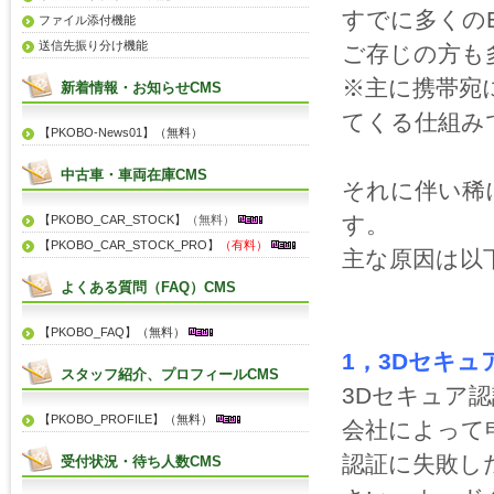
すでに多くの
ファイル添付機能
送信先振り分け機能
ご存じの方も
※主に携帯宛
新着情報・お知らせCMS
てくる仕組み
【PKOBO-News01】（無料）
中古車・車両在庫CMS
それに伴い稀
す。
【PKOBO_CAR_STOCK】
（無料）
【PKOBO_CAR_STOCK_PRO】
（有料）
主な原因は以
よくある質問（FAQ）CMS
【PKOBO_FAQ】（無料）
1，3Dセキ
スタッフ紹介、プロフィールCMS
3Dセキュア
【PKOBO_PROFILE】（無料）
会社によって
認証に失敗し
受付状況・待ち人数CMS