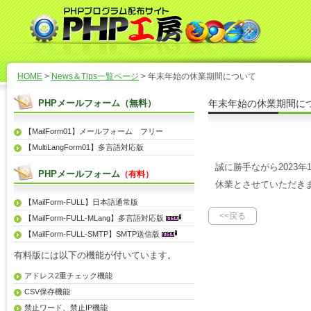
HOME
>
News＆Tips一覧ページ
> 年末年始の休業期間について
PHPメールフォーム（無料）
年末年始の休業期間に
【MailForm01】メールフォーム フリー
【MultiLangForm01】多言語対応版
誠に勝手ながら2023年
PHPメールフォーム
（有料）
休業とさせていただき
【MailForm-FULL】日本語通常版
<<戻る
【MailForm-FULL-MLang】多言語対応版
【MailForm-FULL-SMTP】SMTP送信版
有料版には以下の機能が付いています。
アドレス2重チェック機能
CSV保存機能
禁止ワード、禁止IP機能