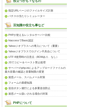
役立つかも？なもの
指定URLページのファイルサイズ計測
パチスロ当たりシミュレーター
豆知識や役立ち事など
PHPが使えるレンタルサーバー比較
htaccessでBasic認証
Yahooジオプラスへの導入について（重要）
Yahooジオプラスでログイン不具合について
UTF-8使用時の注意点（BOMあり、なし）
JSでコピー＆ペースト禁止処理
サーバーのphp.iniによるアップロードファイルの
最大容量の確認と容量制限の変更
迷惑メール、スパムメール対策
フォームの基礎知識
送信ボタン連打による多重送信防止
迷惑メール扱いされる場合の対策
PHPについて