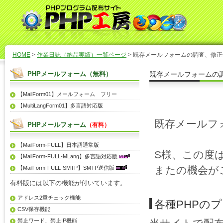
HOME
>
作業日誌（納品実績）一覧ページ
> 既存メールフォームの調査、修
PHPメールフォーム（無料）
既存メールフォームの
【MailForm01】メールフォーム フリー
【MultiLangForm01】多言語対応版
既存メールフ
PHPメールフォーム
（有料）
【MailForm-FULL】日本語通常版
S様、この度
【MailForm-FULL-MLang】多言語対応版
またの機会が
【MailForm-FULL-SMTP】SMTP送信版
有料版には以下の機能が付いています。
アドレス2重チェック機能
各種PHPの
CSV保存機能
禁止ワード、禁止IP機能