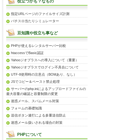
役立つかも？なもの
指定URLページのファイルサイズ計測
パチスロ当たりシミュレーター
豆知識や役立ち事など
PHPが使えるレンタルサーバー比較
htaccessでBasic認証
Yahooジオプラスへの導入について（重要）
Yahooジオプラスでログイン不具合について
UTF-8使用時の注意点（BOMあり、なし）
JSでコピー＆ペースト禁止処理
サーバーのphp.iniによるアップロードファイルの
最大容量の確認と容量制限の変更
迷惑メール、スパムメール対策
フォームの基礎知識
送信ボタン連打による多重送信防止
迷惑メール扱いされる場合の対策
PHPについて