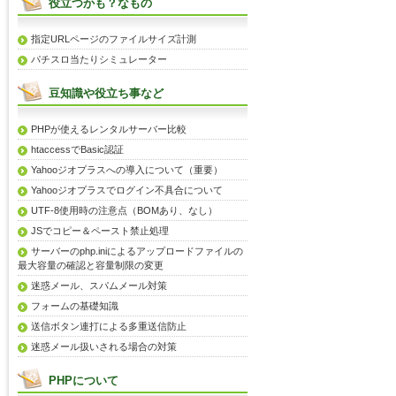
役立つかも？なもの
指定URLページのファイルサイズ計測
パチスロ当たりシミュレーター
豆知識や役立ち事など
PHPが使えるレンタルサーバー比較
htaccessでBasic認証
Yahooジオプラスへの導入について（重要）
Yahooジオプラスでログイン不具合について
UTF-8使用時の注意点（BOMあり、なし）
JSでコピー＆ペースト禁止処理
サーバーのphp.iniによるアップロードファイルの
最大容量の確認と容量制限の変更
迷惑メール、スパムメール対策
フォームの基礎知識
送信ボタン連打による多重送信防止
迷惑メール扱いされる場合の対策
PHPについて