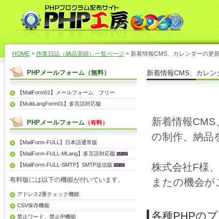
HOME
>
作業日誌（納品実績）一覧ページ
> 新着情報CMS、カレンダーの更新
PHPメールフォーム（無料）
新着情報CMS、カレン
【MailForm01】メールフォーム フリー
【MultiLangForm01】多言語対応版
新着情報CMS
PHPメールフォーム
（有料）
の制作、納品
【MailForm-FULL】日本語通常版
【MailForm-FULL-MLang】多言語対応版
株式会社F様
【MailForm-FULL-SMTP】SMTP送信版
有料版には以下の機能が付いています。
またの機会が
アドレス2重チェック機能
CSV保存機能
各種PHPの
禁止ワード、禁止IP機能