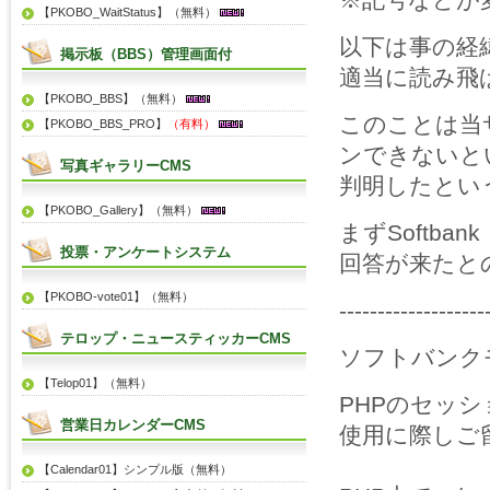
※記号などが
【PKOBO_WaitStatus】（無料）
以下は事の経
掲示板（BBS）管理画面付
適当に読み飛
【PKOBO_BBS】（無料）
このことは当
【PKOBO_BBS_PRO】
（有料）
ンできないと
写真ギャラリーCMS
判明したとい
【PKOBO_Gallery】（無料）
まずSoftb
投票・アンケートシステム
回答が来たと
【PKOBO-vote01】（無料）
-------------------
テロップ・ニュースティッカーCMS
ソフトバンク
【Telop01】（無料）
PHPのセッ
営業日カレンダーCMS
使用に際しご
【Calendar01】シンプル版（無料）