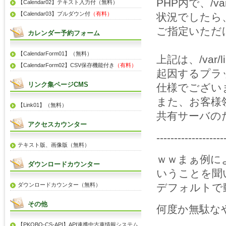
PHP内で、/va
【Calendar02】テキスト入力付（無料）
【Calendar03】プルダウン付
（有料）
状況でしたら
ご指定いただ
カレンダー予約フォーム
【CalendarForm01】（無料）
上記は、/var/
【CalendarForm02】CSV保存機能付き
（有料）
起因するプラットフ
リンク集ページCMS
仕様でござい
また、お客様
【Link01】（無料）
共有サーバの
アクセスカウンター
-------------------
テキスト版、画像版（無料）
ｗｗまぁ例に
ダウンロードカウンター
いうことを聞
ダウンロードカウンター（無料）
デフォルトで
その他
何度か無駄な
【PKOBO-CS-API】API連携中古車情報システム