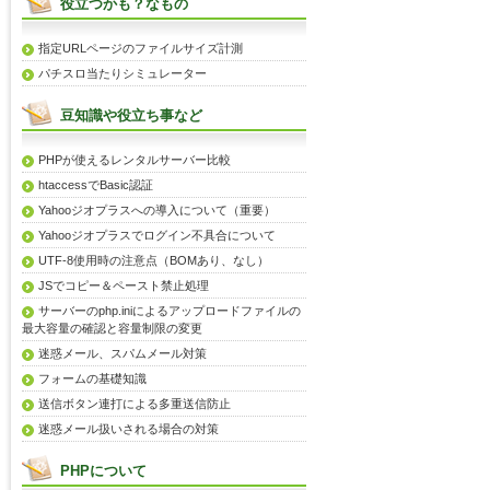
役立つかも？なもの
指定URLページのファイルサイズ計測
パチスロ当たりシミュレーター
豆知識や役立ち事など
PHPが使えるレンタルサーバー比較
htaccessでBasic認証
Yahooジオプラスへの導入について（重要）
Yahooジオプラスでログイン不具合について
UTF-8使用時の注意点（BOMあり、なし）
JSでコピー＆ペースト禁止処理
サーバーのphp.iniによるアップロードファイルの
最大容量の確認と容量制限の変更
迷惑メール、スパムメール対策
フォームの基礎知識
送信ボタン連打による多重送信防止
迷惑メール扱いされる場合の対策
PHPについて