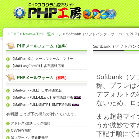
HOME
>
News＆Tips一覧ページ
> Softbank（ソフトバンク）サーバーでP
PHPメールフォーム（無料）
Softbank（ソフト
【MailForm01】メールフォーム フリー
【MultiLangForm01】多言語対応版
Softban
PHPメールフォーム
（有料）
称、プランは
【MailForm-FULL】日本語通常版
デフォルトの状
【MailForm-FULL-MLang】多言語対応版
ないため、ロ
【MailForm-FULL-SMTP】SMTP送信版
有料版には以下の機能が付いています。
まぁ超超マイ
アドレス2重チェック機能
うか微妙です
CSV保存機能
下記手順にて
禁止ワード、禁止IP機能