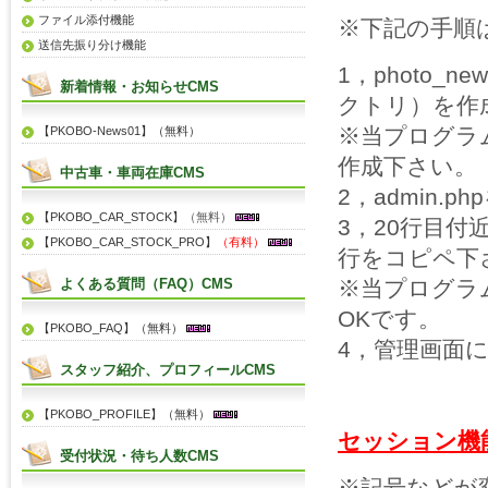
ファイル添付機能
※下記の手順
送信先振り分け機能
1，photo_
新着情報・お知らせCMS
クトリ）を作
※当プログラ
【PKOBO-News01】（無料）
作成下さい。
中古車・車両在庫CMS
2，admin
【PKOBO_CAR_STOCK】
（無料）
3，20行目付近
【PKOBO_CAR_STOCK_PRO】
（有料）
行をコピペ下
よくある質問（FAQ）CMS
※当プログラム以
OKです。
【PKOBO_FAQ】（無料）
4，管理画面
スタッフ紹介、プロフィールCMS
【PKOBO_PROFILE】（無料）
セッション機
受付状況・待ち人数CMS