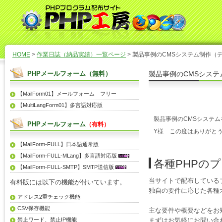
HOME
>
作業日誌（納品実績）一覧ページ
> 製品事例のCMSシステム制作（デ
PHPメールフォーム（無料）
製品事例のCMSシステ
【MailForm01】メールフォーム フリー
【MultiLangForm01】多言語対応版
製品事例のCMSシステ
PHPメールフォーム
（有料）
Y様 この度はありがと
【MailForm-FULL】日本語通常版
【MailForm-FULL-MLang】多言語対応版
各種PHPの
【MailForm-FULL-SMTP】SMTP送信版
当サイトで配布している
有料版には以下の機能が付いています。
独自の要件に応じた各種
アドレス2重チェック機能
CSV保存機能
主な要件や概要などをお
禁止ワード、禁止IP機能
まずはお気軽にお問い合