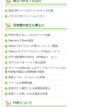
役立つかも？なもの
指定URLページのファイルサイズ計測
パチスロ当たりシミュレーター
豆知識や役立ち事など
PHPが使えるレンタルサーバー比較
htaccessでBasic認証
Yahooジオプラスへの導入について（重要）
Yahooジオプラスでログイン不具合について
UTF-8使用時の注意点（BOMあり、なし）
JSでコピー＆ペースト禁止処理
サーバーのphp.iniによるアップロードファイルの
最大容量の確認と容量制限の変更
迷惑メール、スパムメール対策
フォームの基礎知識
送信ボタン連打による多重送信防止
迷惑メール扱いされる場合の対策
PHPについて