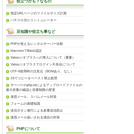
役立つかも？なもの
指定URLページのファイルサイズ計測
パチスロ当たりシミュレーター
豆知識や役立ち事など
PHPが使えるレンタルサーバー比較
htaccessでBasic認証
Yahooジオプラスへの導入について（重要）
Yahooジオプラスでログイン不具合について
UTF-8使用時の注意点（BOMあり、なし）
JSでコピー＆ペースト禁止処理
サーバーのphp.iniによるアップロードファイルの
最大容量の確認と容量制限の変更
迷惑メール、スパムメール対策
フォームの基礎知識
送信ボタン連打による多重送信防止
迷惑メール扱いされる場合の対策
PHPについて