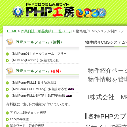
HOME
>
作業日誌（納品実績）一覧ページ
> 物件紹介CMSシステム制作（デー
PHPメールフォーム（無料）
物件紹介CMSシステム
【MailForm01】メールフォーム フリー
【MultiLangForm01】多言語対応版
物件紹介ペー
PHPメールフォーム
（有料）
物件情報を管
【MailForm-FULL】日本語通常版
【MailForm-FULL-MLang】多言語対応版
I株式会社 
【MailForm-FULL-SMTP】SMTP送信版
有料版には以下の機能が付いています。
アドレス2重チェック機能
各種PHPの
CSV保存機能
禁止ワード、禁止IP機能